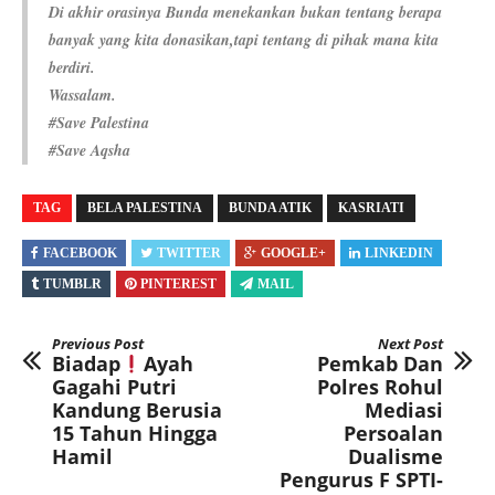
Di akhir orasinya Bunda menekankan bukan tentang berapa
banyak yang kita donasikan,tapi tentang di pihak mana kita
berdiri.
Wassalam.
#Save Palestina
#Save Aqsha
TAG
BELA PALESTINA
BUNDA ATIK
KASRIATI
FACEBOOK
TWITTER
GOOGLE+
LINKEDIN
TUMBLR
PINTEREST
MAIL
Previous Post
Next Post
Biadap
Ayah
Pemkab Dan
Gagahi Putri
Polres Rohul
Kandung Berusia
Mediasi
15 Tahun Hingga
Persoalan
Hamil
Dualisme
Pengurus F SPTI-