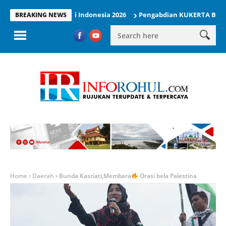
 Kejurnas Muaythai Indonesia 2026
Pengabdian KUKERTA Berdampa
BREAKING NEWS
Home
Daerah
Bunda Kasriati,Membara
Orasi bela Palestina