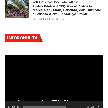
DAERAH
UNCATEGORIZED
WISATA
Rihlah Edukatif TPQ Masjid Al-Huda:
Menjelajahi Alam, Berkuda, dan Outbond
di Wisata Alam Sidomulyo Stable
Redaksi
Feb 16, 2025
Vi
INFOROHUL TV
Pl
00:00
00:20