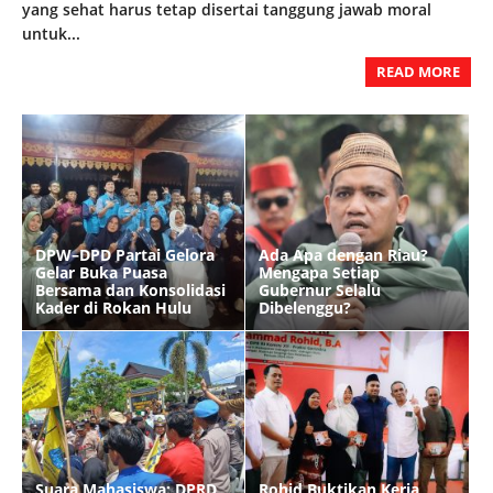
yang sehat harus tetap disertai tanggung jawab moral
untuk...
READ MORE
DPW–DPD Partai Gelora
Ada Apa dengan Riau?
Gelar Buka Puasa
Mengapa Setiap
Bersama dan Konsolidasi
Gubernur Selalu
Kader di Rokan Hulu
Dibelenggu?
Suara Mahasiswa: DPRD
Rohid Buktikan Kerja