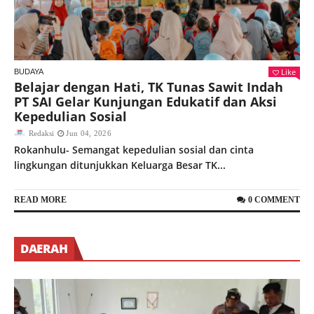
Redaksi
May 09, 2026
HUKUM
Kuasa Hukum PMRK Desak Kapolda Riau
dan Kapolres Rohul Bertindak Tegas
Terkait Konflik Rantau Kasai
Like
BUDAYA
BER
Belajar dengan Hati, TK Tunas Sawit Indah
S
Redaksi
May 08, 2026
PT SAI Gelar Kunjungan Edukatif dan Aksi
R
Kepedulian Sosial
Si
Redaksi
Jun 04, 2026
Rokanhulu- Semangat kepedulian sosial dan cinta
ro
lingkungan ditunjukkan Keluarga Besar TK...
Ra
READ MORE
0 COMMENT
RE
DAERAH