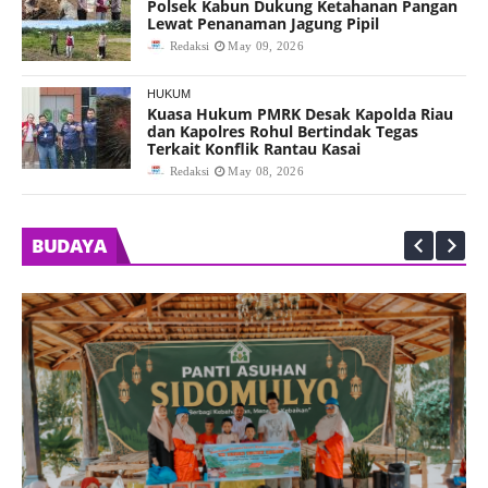
Polsek Kabun Dukung Ketahanan Pangan
Lewat Penanaman Jagung Pipil
Redaksi
May 09, 2026
HUKUM
Kuasa Hukum PMRK Desak Kapolda Riau
dan Kapolres Rohul Bertindak Tegas
Terkait Konflik Rantau Kasai
Redaksi
May 08, 2026
HUKUM
Polisi Ringkus Pelaku Jambret di Rokan IV
BUDAYA
Koto, Ditangkap Saat Bersembunyi di
Pelalawan
Redaksi
Jul 09, 2026
HUKUM
Penemuan Bayi Perempuan di Ujung Batu
Hebohkan Warga Rokan Hulu
Redaksi
May 31, 2026
HUKUM
POLRES ROKAN HULU
Polsek Kabun Dukung Ketahanan Pangan
Lewat Penanaman Jagung Pipil