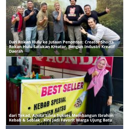
Dari Rokan Hulu ke Jutaan Penonton: Creator Shorts
Rokan Hulu Satukan Kreator, Bangun Industri Kreatif
B
Daerah
K
dari Tekad, Arsita Silvia Sukses Membangun Ibrahim
S
Kebab & Seblak , Kini Jadi Favorit Warga Ujung Batu
P