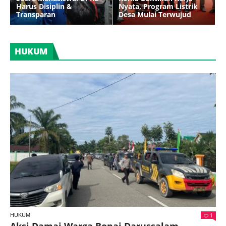
Harus Disiplin &
Nyata, Program Listrik
Transparan
Desa Mulai Terwujud
HUKUM
HUKUM
Polisi Ringkus Pelaku Jambret di Rokan IV
Koto, Ditangkap Saat Bersembunyi di
Pelalawan
Redaksi
Jul 09, 2026
HUKUM
Penemuan Bayi Perempuan di Ujung Batu
Hebohkan Warga Rokan Hulu
Redaksi
May 31, 2026
1
HUKUM
Aksi Damai Warga Bonai Darussalam