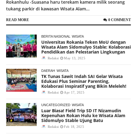
Rokanhulu -Suasana haru terekam kamera milik seorang
tukang parkir di kawasan Wisata Alam...
READ MORE
0 COMMENT
BERITA NASIONAL
WISATA
Universitas Rokania Teken MoU dengan
Wisata Alam Sidomulyo Stable: Kolaborasi
Pendidikan dan Pelestarian Lingkungan
Redaksi
May 13, 2025
DAERAH
WISATA
TK Tunas Sawit Indah SAI Gelar Wisata
Edukasi Plus Seminar Parenting,
Kolaborasi Inspiratif yang Bikin Meleleh!
Redaksi
Apr 17, 2025
UNCATEGORIZED
WISATA
Luar Biasa! Field Trip SD IT Nizamudin
Kepenuhan Rokan Hulu ke Wisata Alam
Sidomulyo Stable Ujung Batu
Redaksi
Feb 18, 2025