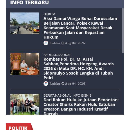
INFO TERBARU
HUKUM
Aksi Damai Warga Bonai Darussalam
Berjalan Lancar, Polsek Kawal
Keamanan Saat Masyarakat Desak
Perbaikan Jalan dan Kepastian
Hukum
Redaksi
Aug 04, 2026
BERITA NASIONAL
Kombes Pol. Dr. M. Arsal
Sahban,Penerima Hoegeng Awards
2026 di Mata DR. HC. KH. Andi
Sidomulyo Sosok Langka di Tubuh
Polri
Redaksi
Aug 04, 2026
BERITA NASIONAL
INFO BISNIS
Dari Rokan Hulu ke Jutaan Penonton:
Creator Shorts Rokan Hulu Satukan
Kreator, Bangun Industri Kreatif
Daerah
Redaksi
Aug 02, 2026
POLITIK