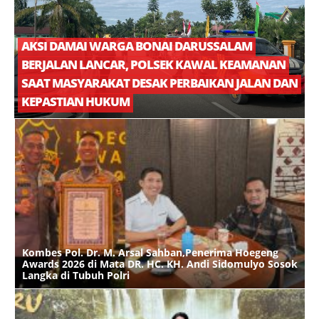
AKSI DAMAI WARGA BONAI DARUSSALAM
BERJALAN LANCAR, POLSEK KAWAL KEAMANAN
C
SAAT MASYARAKAT DESAK PERBAIKAN JALAN DAN
KEPASTIAN HUKUM
Kombes Pol. Dr. M. Arsal Sahban,Penerima Hoegeng
M
Awards 2026 di Mata DR. HC. KH. Andi Sidomulyo Sosok
A
Langka di Tubuh Polri
P