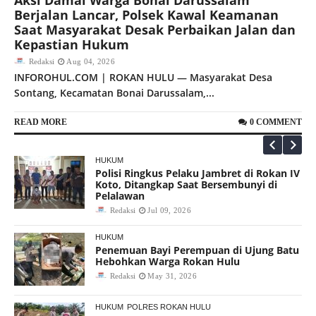
Berjalan Lancar, Polsek Kawal Keamanan
HUKUM
POLRES ROKAN HULU
Polsek Kabun Dukung Ketahanan Pangan
Saat Masyarakat Desak Perbaikan Jalan dan
Lewat Penanaman Jagung Pipil
Kepastian Hukum
Redaksi
May 09, 2026
Redaksi
Aug 04, 2026
INFOROHUL.COM | ROKAN HULU — Masyarakat Desa
HUKUM
Sontang, Kecamatan Bonai Darussalam,...
Kuasa Hukum PMRK Desak Kapolda Riau
dan Kapolres Rohul Bertindak Tegas
Terkait Konflik Rantau Kasai
READ MORE
0 COMMENT
Redaksi
May 08, 2026
HUKUM
Polisi Ringkus Pelaku Jambret di Rokan IV
Koto, Ditangkap Saat Bersembunyi di
Pelalawan
Redaksi
Jul 09, 2026
HUKUM
Penemuan Bayi Perempuan di Ujung Batu
Hebohkan Warga Rokan Hulu
Redaksi
May 31, 2026
HUKUM
POLRES ROKAN HULU