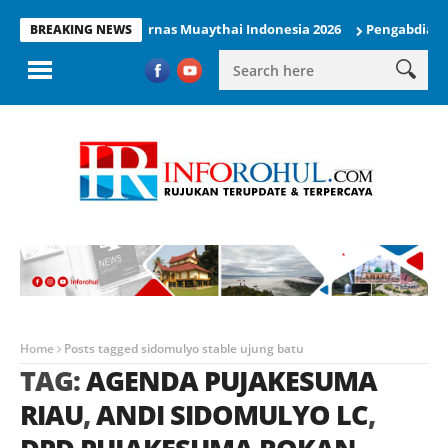
Siap Tampil di Kejurnas Muaythai Indonesia 2026
Pengabdian KUK
BREAKING NEWS
Home
Posts tagged sidomulyo stable ujung batu
TAG:
AGENDA PUJAKESUMA
RIAU
,
ANDI SIDOMULYO LC
,