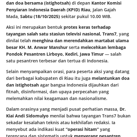
dan doa bersama (istighotsah)
di depan
Kantor Komisi
Penyiaran Indonesia Daerah (KPID) Riau
, Jalan Gajah
Mada,
Sabtu (18/10/2025)
sekitar pukul 10.00 WIB.
Aksi ini merupakan bentuk
protes keras terhadap
tayangan salah satu stasiun televisi nasional, Trans7
, yang
dinilai telah
menghina dan merendahkan martabat ulama
besar KH. M. Anwar Manshur
serta
melecehkan lembaga
Pondok Pesantren Lirboyo, Kediri, Jawa Timur
— salah
satu pesantren terbesar dan tertua di Indonesia.
Selain menyampaikan orasi, para peserta aksi yang datang
dari berbagai kabupaten di Riau itu juga
melantunkan doa
dan istighotsah
agar bangsa Indonesia dijauhkan dari
fitnah, disinformasi, dan upaya perpecahan yang
melemahkan nilai keagamaan dan nasionalisme.
Dalam orasinya yang menjadi pusat perhatian massa,
Dr.
Kiai Andi Sidomulyo
menilai bahwa tayangan Trans7 bukan
sekadar kesalahan teknis atau kekhilafan redaksi. Ia
menyebut ada indikasi kuat
“operasi hitam”
yang
terencana dan sistematis untuk
menyerang pesantren,