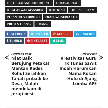
DR. C. KIAI ANDI SIDOMULYO
HIMASAL RIAU
KH M. ANWAR MANSHUR
KPID RIAU
OPERASI HITAM
PESANTREN LIRBOYO
PRABOWO SUBIANTO
PROTES TRANS7
TRANS7
FACEBOOK
TWITTER
GOOGLE+
LINKEDIN
TUMBLR
PINTEREST
MAIL
Previous Post
Next Post
Niat Baik
Kreativitas Guru
Berujung Petaka!
TK Tunas Sawit
Mantan Kades
Indah Harumkan
Rohul Serahkan
Nama Rokan
Tanah pribadi ke
Hulu di Ajang
Desa, Malah
Lomba APE
mendekam di
jeruji besi