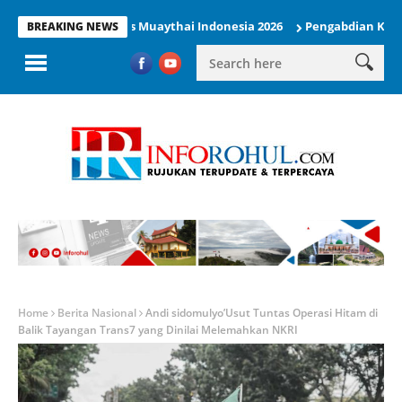
Tampil di Kejurnas Muaythai Indonesia 2026
Pengabdian KUKERTA 
BREAKING NEWS
Home
Berita Nasional
Andi sidomulyo’Usut Tuntas Operasi Hitam di
Balik Tayangan Trans7 yang Dinilai Melemahkan NKRI