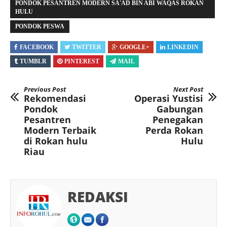
PONDOK PESANTREN MODERN SA'AD BIN ABI WAQAS ROKAN
HULU
PONDOK PESWA
FACEBOOK
TWITTER
GOOGLE+
LINKEDIN
TUMBLR
PINTEREST
MAIL
Previous Post
Next Post
Rekomendasi
Operasi Yustisi
Pondok
Gabungan
Pesantren
Penegakan
Modern Terbaik
Perda Rokan
di Rokan hulu
Hulu
Riau
REDAKSI