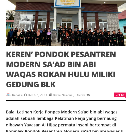
KEREN’ PONDOK PESANTREN
MODERN SA’AD BIN ABI
WAQAS ROKAN HULU MILIKI
GEDUNG BLK
LIKE
Redaksi
Dec 07, 2024
Berita Nasional
,
Daerah
0
Balai Latihan Kerja Ponpes Modern Sa’ad bin abi waqas
adalah sebuah lembaga Pelatihan kerja yang bernaung
dibawah Yayasan Al Hijaz permata insani bertempat di
Komplek Pondok Pesantren Modern Sa’ad bin abi waqas Jl.