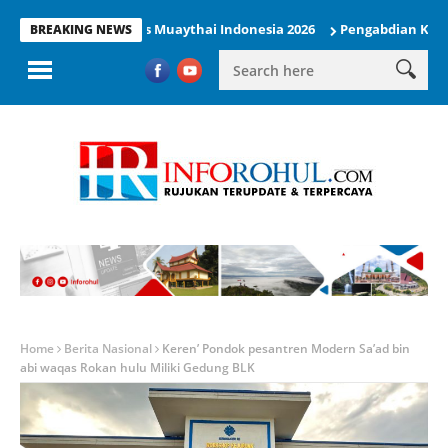
mpil di Kejurnas Muaythai Indonesia 2026
Pengabdian KUKERTA Be
BREAKING NEWS
Home
Berita Nasional
Keren’ Pondok pesantren Modern Sa’ad bin
abi waqas Rokan hulu Miliki Gedung BLK