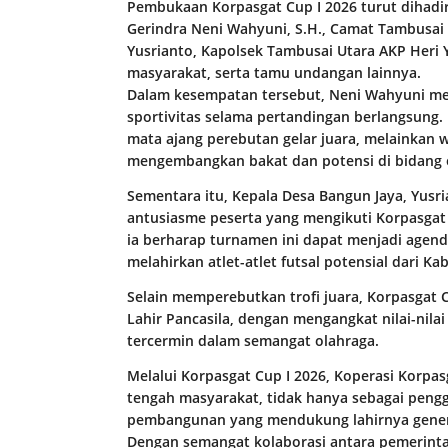
Pembukaan Korpasgat Cup I 2026 turut dihadi
Gerindra Neni Wahyuni, S.H., Camat Tambusai U
Yusrianto, Kapolsek Tambusai Utara AKP Heri Yul
masyarakat, serta tamu undangan lainnya.
Dalam kesempatan tersebut, Neni Wahyuni men
sportivitas selama pertandingan berlangsung
mata ajang perebutan gelar juara, melainkan
mengembangkan bakat dan potensi di bidang 
Sementara itu, Kepala Desa Bangun Jaya, Yusr
antusiasme peserta yang mengikuti Korpasgat 
ia berharap turnamen ini dapat menjadi agen
melahirkan atlet-atlet futsal potensial dari K
Selain memperebutkan trofi juara, Korpasgat
Lahir Pancasila, dengan mengangkat nilai-nil
tercermin dalam semangat olahraga.
Melalui Korpasgat Cup I 2026, Koperasi Korp
tengah masyarakat, tidak hanya sebagai pengg
pembangunan yang mendukung lahirnya generas
Dengan semangat kolaborasi antara pemerinta