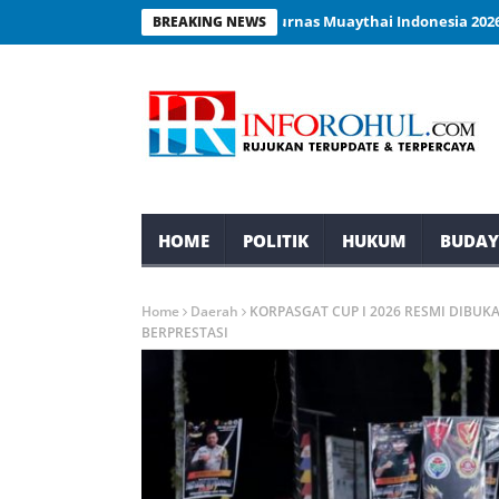
Rokan Hulu Siap Tampil di Kejurnas Muaythai Indonesia 2026
Peng
BREAKING NEWS
HOME
POLITIK
HUKUM
BUDA
Home
Daerah
KORPASGAT CUP I 2026 RESMI DIBU
BERPRESTASI