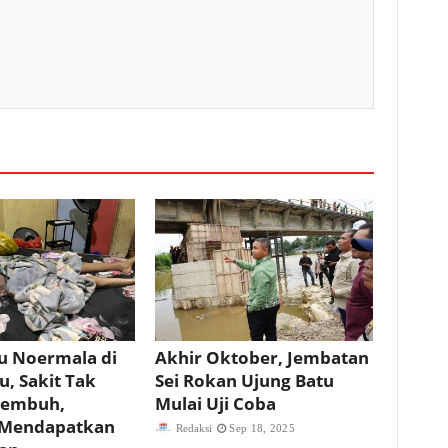
u Noermala di
Akhir Oktober, Jembatan
u, Sakit Tak
Sei Rokan Ujung Batu
Sembuh,
Mulai Uji Coba
 Mendapatkan
Redaksi
Sep 18, 2025