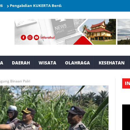
ngabdian KUKERTA Berdampak Unri Melakukan Penyusunan(SOP) Kant
YA
DAERAH
WISATA
OLAHRAGA
KESEHATAN
gung Binaan Polri
I