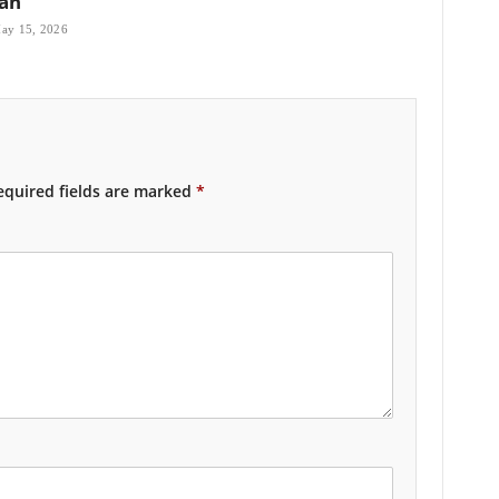
an
ay 15, 2026
quired fields are marked
*