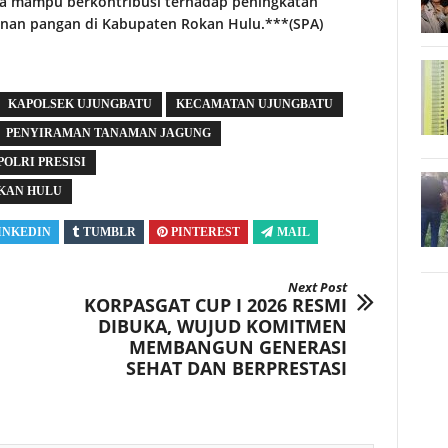
ga mampu berkontribusi terhadap peningkatan
anan pangan di Kabupaten Rokan Hulu.***(SPA)
KAPOLSEK UJUNGBATU
KECAMATAN UJUNGBATU
PENYIRAMAN TANAMAN JAGUNG
POLRI PRESISI
KAN HULU
INKEDIN
TUMBLR
PINTEREST
MAIL
Next Post
KORPASGAT CUP I 2026 RESMI
DIBUKA, WUJUD KOMITMEN
MEMBANGUN GENERASI
SEHAT DAN BERPRESTASI