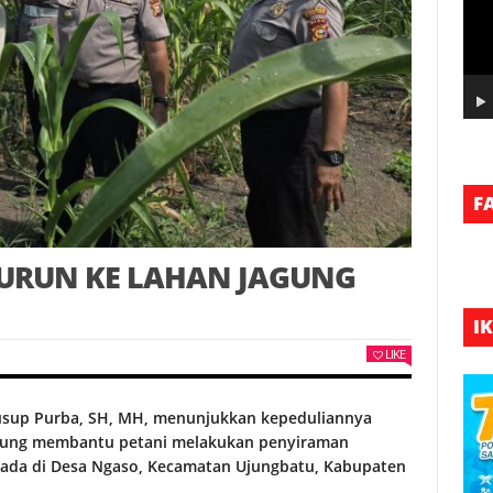
F
TURUN KE LAHAN JAGUNG
I
LIKE
usup Purba, SH, MH, menunjukkan kepeduliannya
gsung membantu petani melakukan penyiraman
erada di Desa Ngaso, Kecamatan Ujungbatu, Kabupaten