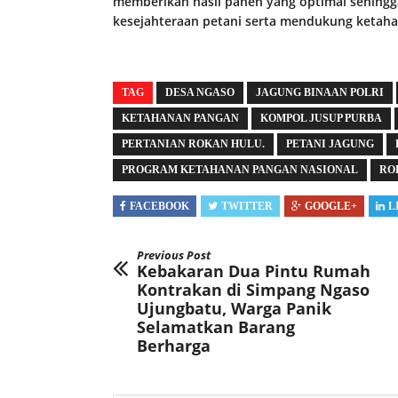
memberikan hasil panen yang optimal sehing
kesejahteraan petani serta mendukung ketah
TAG
DESA NGASO
JAGUNG BINAAN POLRI
KETAHANAN PANGAN
KOMPOL JUSUP PURBA
PERTANIAN ROKAN HULU.
PETANI JAGUNG
PROGRAM KETAHANAN PANGAN NASIONAL
RO
FACEBOOK
TWITTER
GOOGLE+
L
Previous Post
Kebakaran Dua Pintu Rumah
Kontrakan di Simpang Ngaso
Ujungbatu, Warga Panik
Selamatkan Barang
Berharga