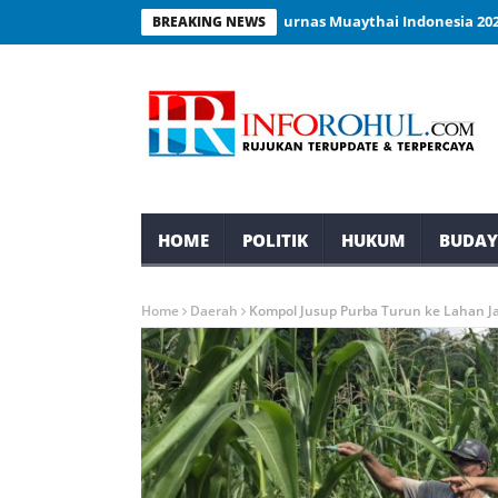
 Rokan Hulu Siap Tampil di Kejurnas Muaythai Indonesia 2026
Pe
BREAKING NEWS
HOME
POLITIK
HUKUM
BUDA
Home
Daerah
Kompol Jusup Purba Turun ke Lahan Ja