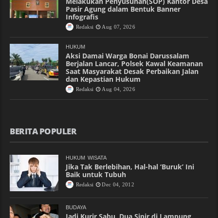
Melakukan Penyusunan(SOP) Kantor Desa
Pasir Agung dalam Bentuk Banner
Infografis
Redaksi
Aug 07, 2026
HUKUM
Aksi Damai Warga Bonai Darussalam
Berjalan Lancar, Polsek Kawal Keamanan
Saat Masyarakat Desak Perbaikan Jalan
dan Kepastian Hukum
Redaksi
Aug 04, 2026
BERITA POPULER
HUKUM
WISATA
Jika Tak Berlebihan, Hal-hal ‘Buruk’ Ini
Baik untuk Tubuh
Redaksi
Dec 04, 2012
BUDAYA
Jadi Kurir Sabu, Dua Sipir di Lampung