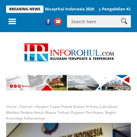
il di Kejurnas Muaythai Indonesia 2026
Pengabdian KUKERTA Berd
BREAKING NEWS
Home
Daerah
Respon Cepat Polsek Rokan IV Koto, Lakukkan
Mediasi Redam Amuk Massa Terkait Dugaan Perzinaan, Begini
Kronologi Sebenarnya