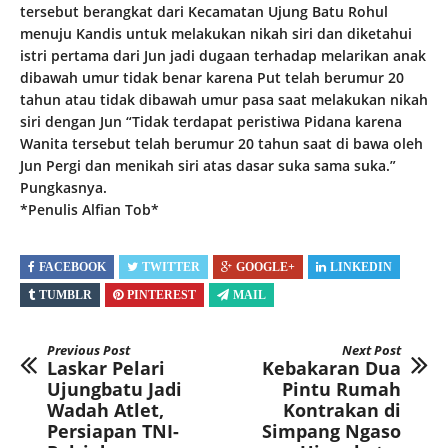
tersebut berangkat dari Kecamatan Ujung Batu Rohul
menuju Kandis untuk melakukan nikah siri dan diketahui
istri pertama dari Jun jadi dugaan terhadap melarikan anak
dibawah umur tidak benar karena Put telah berumur 20
tahun atau tidak dibawah umur pasa saat melakukan nikah
siri dengan Jun “Tidak terdapat peristiwa Pidana karena
Wanita tersebut telah berumur 20 tahun saat di bawa oleh
Jun Pergi dan menikah siri atas dasar suka sama suka.”
Pungkasnya.
*Penulis Alfian Tob*
FACEBOOK
TWITTER
GOOGLE+
LINKEDIN
TUMBLR
PINTEREST
MAIL
Previous Post
Next Post
Laskar Pelari
Kebakaran Dua
Ujungbatu Jadi
Pintu Rumah
Wadah Atlet,
Kontrakan di
Persiapan TNI-
Simpang Ngaso