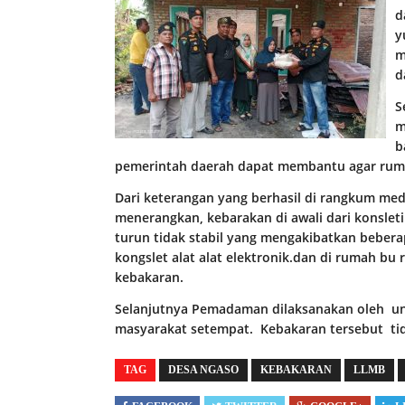
d
y
m
d
S
m
b
pemerintah daerah dapat membantu agar ruma
Dari keterangan yang berhasil di rangkum medi
menerangkan, kebarakan di awali dari konsletin
turun tidak stabil yang mengakibatkan beber
kongslet alat alat elektronik.dan di rumah bu
kebakaran.
Selanjutnya Pemadaman dilaksanakan oleh un
masyarakat setempat. Kebakaran tersebut tid
TAG
DESA NGASO
KEBAKARAN
LLMB