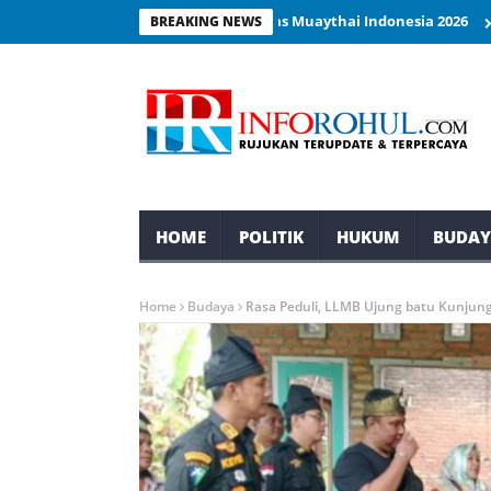
 Hulu Siap Tampil di Kejurnas Muaythai Indonesia 2026
Pengabdia
BREAKING NEWS
HOME
POLITIK
HUKUM
BUDA
Home
Budaya
Rasa Peduli, LLMB Ujung batu Kunju