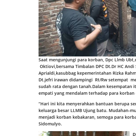
Saat mengunjungi para korban,
Dpc
Llmb
Ubt,d
Oktiovi,bersama Timbalan DPC Dt.Dr HC Andi 
Aprialdi
,kasubbag kepemerintahan Rizka Rahma
Dt.jefri irawan didampingi Rt/Rw setempat me
sudah rata dengan tanah.Dalam kesempatan it
empati yang mendalam terhadap para korban 
“Hari ini kita menyerahkan bantuan berupa s
keluarga besar LLMB Ujung batu. Mudahan-mud
menjadi korban kebakaran, semoga para korba
Sidomulyo.
D