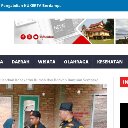
n KUKERTA Berdampak Unri Melakukan Penyusunan(SOP) Kantor Desa
YA
DAERAH
WISATA
OLAHRAGA
KESEHATAN
ngi Korban Kebakaran Rumah dan Berikan Bantuan Sembako
I