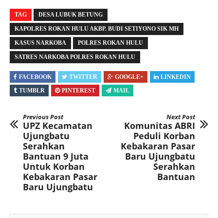
TAG
DESA LUBUK BETUNG
KAPOLRES ROKAN HULU AKBP. BUDI SETIYONO SIK MH
KASUS NARKOBA
POLRES ROKAN HULU
SATRES NARKOBA POLRES ROKAN HULU
FACEBOOK
TWITTER
GOOGLE+
LINKEDIN
TUMBLR
PINTEREST
MAIL
Previous Post
Next Post
UPZ Kecamatan
Komunitas ABRI
Ujungbatu
Peduli Korban
Serahkan
Kebakaran Pasar
Bantuan 9 Juta
Baru Ujungbatu
Untuk Korban
Serahkan
Kebakaran Pasar
Bantuan
Baru Ujungbatu