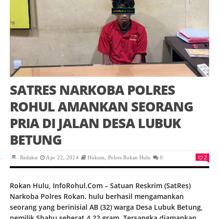
SATRES NARKOBA POLRES
ROHUL AMANKAN SEORANG
PRIA DI JALAN DESA LUBUK
BETUNG
2
Redaksi
Apr 22, 2024
Hukum
,
Polres Rokan Hulu
0
Rokan Hulu, InfoRohul.Com – Satuan Reskrim (SatRes)
Narkoba Polres Rokan. hulu berhasil mengamankan
seorang yang berinisial AB (32) warga Desa Lubuk Betung,
pemilik Shabu seberat 4,22 gram, Tersangka diamankan